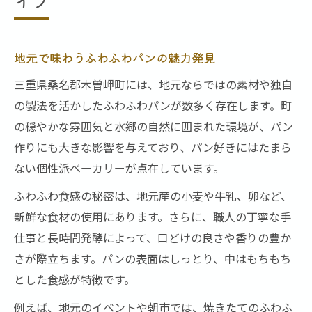
木曽岬町で楽しむ食べ比べパン旅体験
パン食べ比べで発見する木曽岬町の個性
旅の思い出を彩る食べ比べパンの楽しみ方
地元で味わうふわふわパンの魅力発見
パン旅で味わう地元おすすめの逸品たち
三重県桑名郡木曽岬町には、地元ならではの素材や独自
食べ比べでわかるパンの食感や風味の違い
の製法を活かしたふわふわパンが数多く存在します。町
地元パン巡りの旅を充実させるポイント
の穏やかな雰囲気と水郷の自然に囲まれた環境が、パン
作りにも大きな影響を与えており、パン好きにはたまら
地元の魅力満載パン巡りの始め方
ない個性派ベーカリーが点在しています。
パン巡りを始める前に知りたい木曽岬町の
魅力
ふわふわ食感の秘密は、地元産の小麦や牛乳、卵など、
地元ならではのパンを探す巡り方のコツ
新鮮な食材の使用にあります。さらに、職人の丁寧な手
仕事と長時間発酵によって、口どけの良さや香りの豊か
パン巡り計画に役立つおすすめルート紹介
さが際立ちます。パンの表面はしっとり、中はもちもち
パン好き必見の木曽岬町巡り準備ガイド
とした食感が特徴です。
地元パンを楽しむ巡り方とそのポイント
例えば、地元のイベントや朝市では、焼きたてのふわふ
パン好き必見の木曽岬町新発見ガイド