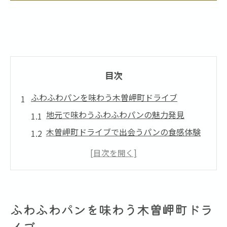
目次
ふわふわパンを味わう木曽岬町ドライブ
地元で味わうふわふわパンの魅力発見
木曽岬町ドライブで出会うパンの食感体験
パン好きが集う木曽岬町の穴場スポットと
は
ふわふわパン巡りで心も満たされる一日
木曽岬町ならではのパンの選び方と楽しみ
ふわふわパンを味わう木曽岬町ドラ
方
イブ