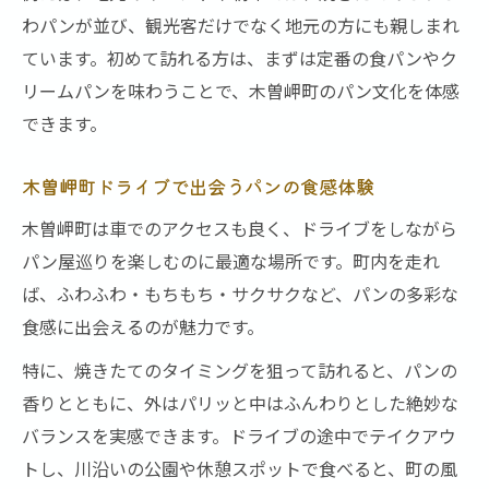
わパンが並び、観光客だけでなく地元の方にも親しまれ
パン好きが驚く木曽岬町の新発見ポイント
ています。初めて訪れる方は、まずは定番の食パンやク
地元パンで感じる木曽岬町の新たな魅力
リームパンを味わうことで、木曽岬町のパン文化を体感
パン巡りで見つける知られざるスポット
できます。
木曽岬町のパン文化を深掘りする楽しさ
パン好きのための最新お楽しみルート紹介
木曽岬町ドライブで出会うパンの食感体験
週末を満喫するパンと町歩きの醍醐味
木曽岬町は車でのアクセスも良く、ドライブをしながら
パンと町歩きで味わう週末の楽しみ方
パン屋巡りを楽しむのに最適な場所です。町内を走れ
ば、ふわふわ・もちもち・サクサクなど、パンの多彩な
木曽岬町でパンを片手に散策する醍醐味
食感に出会えるのが魅力です。
週末におすすめのパン食べ歩きコース
パン好きが楽しめる町歩きの新提案
特に、焼きたてのタイミングを狙って訪れると、パンの
香りとともに、外はパリッと中はふんわりとした絶妙な
地元パンと共に過ごす癒しの週末体験
バランスを実感できます。ドライブの途中でテイクアウ
木曽岬町の歴史的背景も学べるパン体験
トし、川沿いの公園や休憩スポットで食べると、町の風
パン体験を通じて知る木曽岬町の歴史