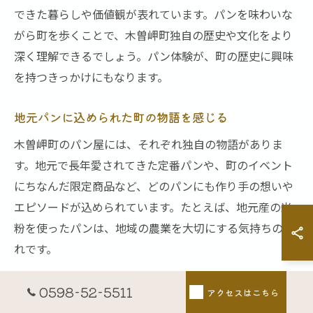
できた暮らしや価値観が表れています。パンを味わいな
がら町を歩くことで、木曽岬町独自の歴史や文化をより
深く理解できるでしょう。パン体験が、町の歴史に興味
を持つきっかけにもなります。
地元パンに込められた町の物語を感じる
木曽岬町のパン屋には、それぞれ独自の物語がありま
す。地元で長年愛されてきた定番パンや、町のイベント
にちなんだ限定商品など、どのパンにも作り手の想いや
エピソードが込められています。たとえば、地元産の米
粉を使ったパンは、地域の農業を大切にする気持ちの表
れです。
パンを食べ比べることで、単なるグルメ体験を超えて、
0598-52-5511
アクセスはこちら
町の人々の暮らしや歴史、そして未来への願いを感じ取