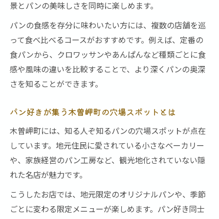
景とパンの美味しさを同時に楽しめます。
地元パンに込められた町の物語を感じる
パンの食感を存分に味わいたい方には、複数の店舗を巡
パン巡りで出会う木曽岬町の背景と伝統
って食べ比べるコースがおすすめです。例えば、定番の
歴史を感じるパンの味わいとその理由
食パンから、クロワッサンやあんぱんなど種類ごとに食
パン旅で学ぶ木曽岬町の意外な一面
感や風味の違いを比較することで、より深くパンの奥深
さを知ることができます。
パン好きが集う木曽岬町の穴場スポットとは
木曽岬町には、知る人ぞ知るパンの穴場スポットが点在
しています。地元住民に愛されている小さなベーカリー
や、家族経営のパン工房など、観光地化されていない隠
れた名店が魅力です。
こうしたお店では、地元限定のオリジナルパンや、季節
ごとに変わる限定メニューが楽しめます。パン好き同士